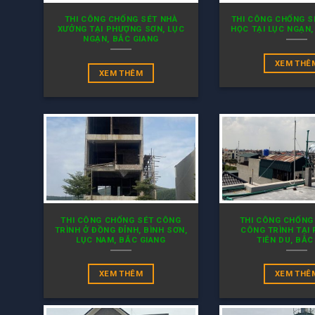
THI CÔNG CHỐNG SÉT NHÀ
THI CÔNG CHỐNG 
XƯỞNG TẠI PHƯỢNG SƠN, LỤC
HỌC TẠI LỤC NGẠN,
NGẠN, BẮC GIANG
XEM THÊ
XEM THÊM
THI CÔNG CHỐNG SÉT CÔNG
THI CÔNG CHỐNG
TRÌNH Ở ĐỒNG ĐỈNH, BÌNH SƠN,
CÔNG TRÌNH TẠI 
LỤC NAM, BẮC GIANG
TIÊN DU, BẮC
XEM THÊM
XEM THÊ