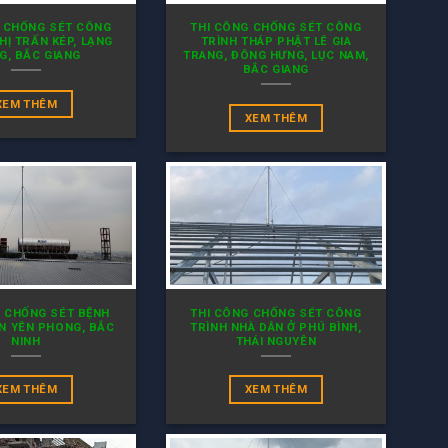
 CHỐNG SÉT CÔNG
THI CÔNG CHỐNG SÉT CÔNG
HỊ TRẤN KÉP, LẠNG
TRÌNH THÁP PHẬT LÊ GIA
G, BẮC GIANG
TRANG, ĐÔNG HƯNG, LỤC NAM,
BẮC GIANG
XEM THÊM
XEM THÊM
G CHỐNG SÉT BỆNH
THI CÔNG CHỐNG SÉT CÔNG
ỆN YÊN PHONG, BẮC
TRÌNH NHÀ DÂN Ở PHÚ BÌNH,
NINH
THÁI NGUYÊN
XEM THÊM
XEM THÊM