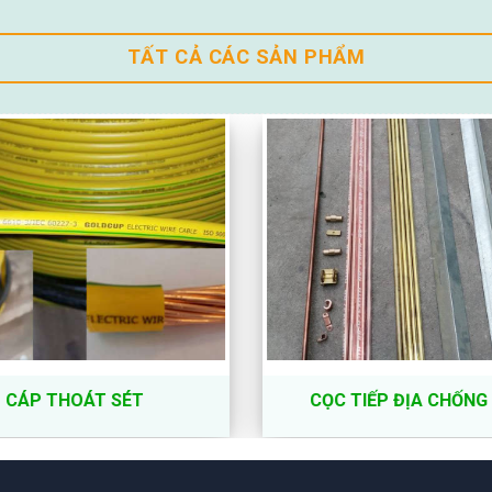
TẤT CẢ CÁC SẢN PHẨM
CÁP THOÁT SÉT
CỌC TIẾP ĐỊA CHỐNG