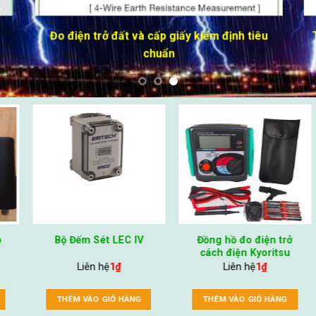
CUNG CẤP VẬT TƯ VÀ THI CÔNG CHỐNG SÉT H
VẬT TƯ CHỐNG S
THI CÔNG CHỐNG SÉT
-11%
-9%
Thuốc hàn hóa nhiệt
Tay kẹp khuôn hàn hóa
goldweld
nhiệt GREENWELD
Giá bán :
95,000
₫
85,000
₫
Liên hệ
350,000
₫
320,000
₫
THÊM VÀO GIỎ HÀNG
THÊM VÀO GIỎ HÀNG