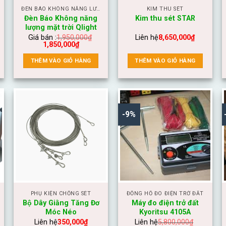
ĐÈN BÁO KHÔNG NĂNG LƯỢNG MẶT TRỜI
KIM THU SÉT
Đèn Báo Không năng
Kim thu sét STAR
lượng mặt trời Qlight
Giá bán :
1,950,000
₫
Liên hệ
8,650,000
₫
1,850,000
₫
THÊM VÀO GIỎ HÀNG
THÊM VÀO GIỎ HÀNG
-9%
PHỤ KIỆN CHỐNG SÉT
ĐỒNG HỒ ĐO ĐIỆN TRỞ ĐẤT
Bộ Dây Giằng Tăng Đơ
Máy đo điện trở đất
Móc Néo
Kyoritsu 4105A
(20/200/2000Ω)
Liên hệ
350,000
₫
Liên hệ
5,800,000
₫