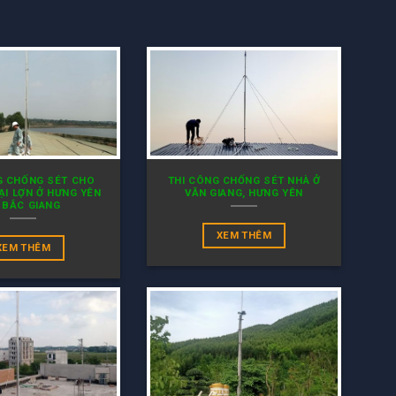
G CHỐNG SÉT CHO
THI CÔNG CHỐNG SÉT NHÀ Ở
ẠI LỢN Ở HƯNG YÊN
VĂN GIANG, HƯNG YÊN
 BẮC GIANG
XEM THÊM
XEM THÊM