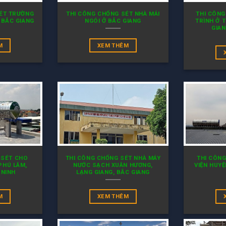
SÉT TRƯỜNG
THI CÔNG CHỐNG SÉT NHÀ MÁI
THI CÔNG
 BẮC GIANG
NGÓI Ở BẮC GIANG
TRÌNH Ở T
GIAN
M
XEM THÊM
 SÉT CHO
THI CÔNG CHỐNG SÉT NHÀ MÁY
THI CÔN
PHÚ LÂM,
NƯỚC SẠCH XUÂN HƯƠNG,
VIỆN HUY
 NINH
LẠNG GIANG, BẮC GIANG
M
XEM THÊM