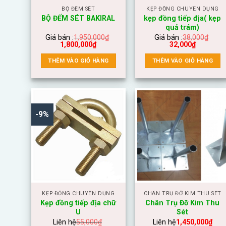
BỘ ĐẾM SÉT
KẸP ĐỒNG CHUYÊN DỤNG
kẹp đồng tiếp địa( kẹp
BỘ ĐẾM SÉT BAKIRAL
quả trám)
Giá bán :
1,950,000
₫
Giá bán :
38,000
₫
1,800,000
₫
32,000
₫
THÊM VÀO GIỎ HÀNG
THÊM VÀO GIỎ HÀNG
-9%
KẸP ĐỒNG CHUYÊN DỤNG
CHÂN TRỤ ĐỠ KIM THU SÉT
Kẹp đồng tiếp địa chữ
Chân Trụ Đỡ Kim Thu
U
Sét
Liên hệ
55,000
₫
Liên hệ
1,450,000
₫