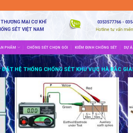
 THƯƠNG MẠI CƠ KHÍ
0353577766 - 03
HỐNG SÉT VIỆT NAM
Hotline tư vấn miễn
ẢN PHẨM
CHỐNG SÉT CHỌN GÓI
KIỂM ĐỊNH CHỐNG SÉT
DỰ Á