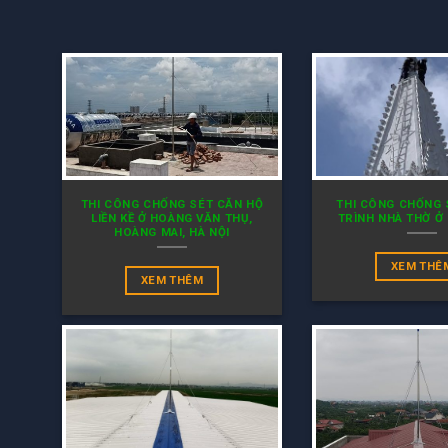
THI CÔNG CHỐNG SÉT CĂN HỘ
THI CÔNG CHỐNG
LIỀN KỀ Ở HOÀNG VĂN THỤ,
TRÌNH NHÀ THỜ Ở
HOÀNG MAI, HÀ NỘI
XEM THÊ
XEM THÊM