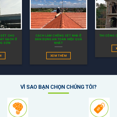
 SÉT CHO
CÁCH LÀM CHỐNG SÉT NHÀ Ở
THI CÔNG 
ÁY GẠCH Ở
DÂN DỤNG AN TOÀN HIỆU QUẢ
NG SƠN
NHẤT
M
XEM THÊM
VÌ SAO BẠN CHỌN CHÚNG TÔI?