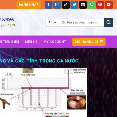
ĐĂNG NHẬP
54534566
Tìm
kiếm:
 phí 24/7
GIỎ HÀNG /
0
₫
N TIÊU BIỂU
LIÊN HỆ
MY ACCOUNT