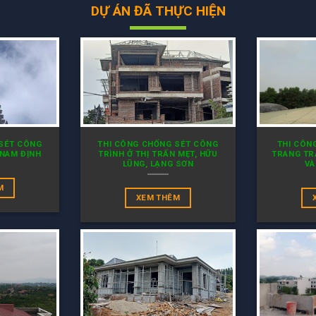
DỰ ÁN ĐÃ THỰC HIỆN
 SÉT CÔNG
THI CÔNG CHỐNG SÉT CÔNG
THI CÔN
 NAM ĐỊNH
TRÌNH Ở THỊ TRẤN MẸT, HỮU
TRANG TR
LŨNG, LẠNG SƠN
VÀ
M
XEM THÊM