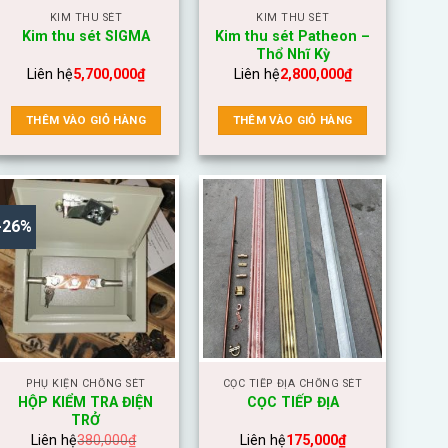
KIM THU SÉT
KIM THU SÉT
Kim thu sét Patheon –
Kim thu sét SIGMA
Thổ Nhĩ Kỳ
Liên hệ
5,700,000
₫
Liên hệ
2,800,000
₫
THÊM VÀO GIỎ HÀNG
THÊM VÀO GIỎ HÀNG
-26%
PHỤ KIỆN CHỐNG SÉT
CỌC TIẾP ĐỊA CHỐNG SÉT
HỘP KIỂM TRA ĐIỆN
CỌC TIẾP ĐỊA
TRỞ
Liên hệ
380,000
₫
Liên hệ
175,000
₫