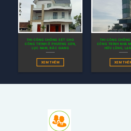
THI CÔNG CHỐNG SÉT CHO
THI CÔNG CHỐNG
CÔNG TRÌNH Ở PHƯƠNG SƠN,
CÔNG TRÌNH NHÀ M
LỤC NAM, BẮC GIANG
HỮU LŨNG, LẠ
XEM THÊM
XEM THÊ