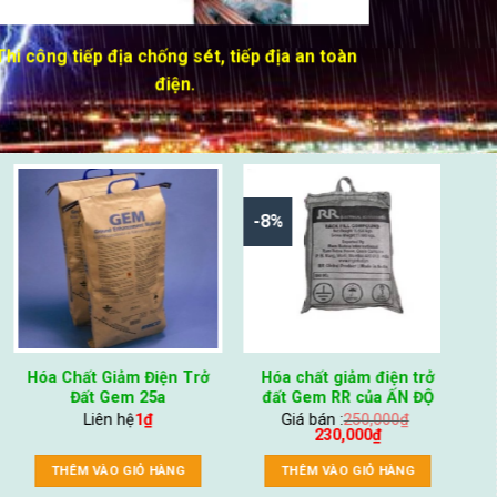
IỆN ĐẠI GIÁ RẺ!
ÉT
-100%
Cáp thoát sét M50, M70,
Cáp thoát sét M50, M70,
M90
M90
Giá bán :
1
₫
0
₫
Giá bán :
125,000
₫
THÊM VÀO GIỎ HÀNG
THÊM VÀO GIỎ HÀNG