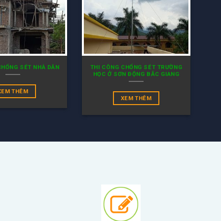
CHỐNG SÉT NHÀ DÂN
THI CÔNG CHỐNG SÉT TRƯỜNG
HỌC Ở SƠN ĐỘNG BẮC GIANG
XEM THÊM
XEM THÊM