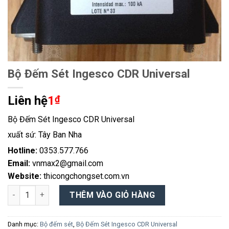
Bộ Đếm Sét Ingesco CDR Universal
Liên hệ
1
₫
Bộ Đếm Sét Ingesco CDR Universal
xuất sứ: Tây Ban Nha
Hotline:
0353.577.766
Email:
vnmax2@gmail.com
Website:
thicongchongset.com.vn
Bộ Đếm Sét Ingesco CDR Universal số lượng
THÊM VÀO GIỎ HÀNG
Danh mục:
Bộ đếm sét
,
Bộ Đếm Sét Ingesco CDR Universal