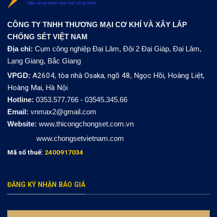
CÔNG TY TNHH THƯƠNG MẠI CƠ KHÍ VÀ XÂY LẮP
CHỐNG SÉT VIỆT NAM
Địa chỉ:
Cụm công nghiệp Đại Lâm, Đội 2 Đại Giáp, Đại Lâm,
Lạng Giang, Bắc Giang
VPGD:
A2604, tòa nhà Osaka, ngõ 48, Ngọc Hồi, Hoàng Liệt,
Hoàng Mai, Hà Nội
Hotline:
0353.577.766 - 03545.345.66
Email:
vnmax2@gmail.com
Website:
www.thicongchongset.com.vn
www.chongsetvietnam.com
Mã số thuế:
2400917034
ĐĂNG KÝ NHẬN BÁO GIÁ