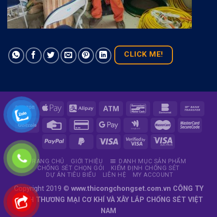
CLICK ME!
TRANG CHỦ
GIỚI THIỆU
DANH MỤC SẢN PHẨM
CHỐNG SÉT CHỌN GÓI
KIỂM ĐỊNH CHỐNG SÉT
DỰ ÁN TIÊU BIỂU
LIÊN HỆ
MY ACCOUNT
Copyright 2019 ©
www.thicongchongset.com.vn CÔNG TY
TNHH THƯƠNG MẠI CƠ KHÍ VÀ XÂY LẮP CHỐNG SÉT VIỆT
NAM