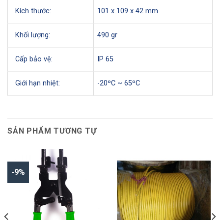
Kích thước:
101 x 109 x 42 mm
Khối lượng:
490 gr
Cấp bảo vệ:
IP 65
Giới hạn nhiệt:
-20ºC ~ 65ºC
SẢN PHẨM TƯƠNG TỰ
-9%