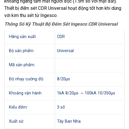
khoảng ngang tầm mắt người đọc (1.5m so với mặt đất).
Thiết bị đếm sét CDR Universal hoạt động tốt hơn khi dùng
với kim thu sét từ Ingesco.
Thông Số Kỹ Thuật Bộ Đếm Sét Ingesco CDR Universal
Hãng sản xuất:
CDR
Bộ sản phẩm:
Universal
Mã sản phẩm:
Độ nhạy cường độ:
8/20µs
Khoảng vận hành
1kA 8/20µs ~ 100kA 10/350µs
Kiểu đếm:
3 số
Xuất xứ:
Tây Ban Nha