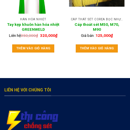
HÀN HÓA NHIỆT
CÁP THÁT SÉT COREA BỌC NHỰA PVC
Tay kẹp khuôn hàn hóa nhiệt
Cáp thoát sét M50, M70,
GREENWELD
M90
Liên hệ
350,000
₫
320,000
₫
Giá bán :
125,000
₫
THÊM VÀO GIỎ HÀNG
THÊM VÀO GIỎ HÀNG
LIÊN HỆ VỚI CHÚNG TÔI