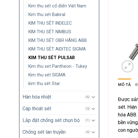
Kim thu sét cổ điển Việt Nam
Kim thu sét Bakiral
KIM THU SÉT INDELEC
KIM THU SÉT NIMBUS
KIM THU SÉT OBR HÃNG ABB
KIM THU SÉT AIDITEC SIGMA
KIM THU SÉT PULSAR
Kim thu set Pantheon - Tukey
Kim thu sét SIGMA
kim thu sét Star
MÔ TẢ
Đ
Hàn hóa nhiệt
(6)
Được sản
sét. Hiện
Cáp thoát sét
(3)
hóa ABB. 
Lắp đặt chống sét chọn bộ
(1)
bền vững,
con người
Chống sét lan truyền
(4)