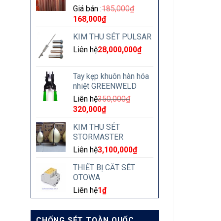
Giá bán :
185,000
₫
168,000
₫
KIM THU SÉT PULSAR
Liên hệ
28,000,000
₫
Tay kẹp khuôn hàn hóa
nhiệt GREENWELD
Liên hệ
350,000
₫
320,000
₫
KIM THU SÉT
STORMASTER
Liên hệ
3,100,000
₫
THIẾT BỊ CẮT SÉT
OTOWA
Liên hệ
1
₫
CHỐNG SÉT TOÀN QUỐC