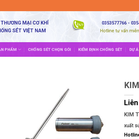
 THƯƠNG MẠI CƠ KHÍ
0353577766 - 03
HỐNG SÉT VIỆT NAM
Hotline tư vấn miễn
ẢN PHẨM
CHỐNG SÉT CHỌN GÓI
KIỂM ĐỊNH CHỐNG SÉT
DỰ Á
KIM
Liên
KIM 
xuất s
Hotlin