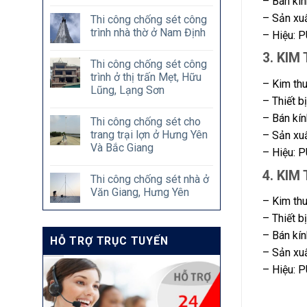
– Bán kín
– Sản xu
Thi công chống sét công
trình nhà thờ ở Nam Định
– Hiệu: 
3. KIM
Thi công chống sét công
trình ở thị trấn Mẹt, Hữu
– Kim thu
Lũng, Lạng Sơn
– Thiết b
– Bán kín
Thi công chống sét cho
trang trại lợn ở Hưng Yên
– Sản xu
Và Bắc Giang
– Hiệu: 
4. KIM
Thi công chống sét nhà ở
Văn Giang, Hưng Yên
– Kim thu
– Thiết b
– Bán kí
HỖ TRỢ TRỤC TUYẾN
– Sản xu
– Hiệu: 