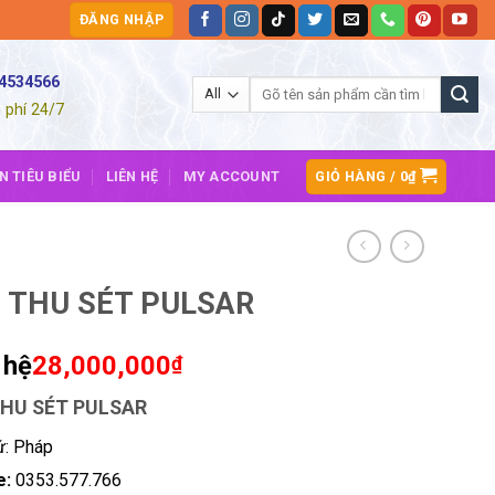
ĐĂNG NHẬP
54534566
Tìm
kiếm:
 phí 24/7
GIỎ HÀNG /
0
₫
N TIÊU BIỂU
LIÊN HỆ
MY ACCOUNT
 THU SÉT PULSAR
 hệ
28,000,000
₫
THU SÉT PULSAR
ứ: Pháp
e:
0353.577.766