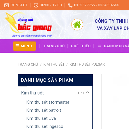
Skip
CONTACT
08:00 - 17:00
0353577766 - 0354534566
to
content
CÔNG TY TNHH
VÀ XÂY LẮP C
MENU
TRANG CHỦ
GIỚI THIỆU
DANH MỤC S
TRANG CHỦ
/
KIM THU SÉT
/
KIM THU SÉT PULSAR
DANH MỤC SẢN PHẨM
Kim thu sét
(14)
Kim thu sét stormaster
Kim thu sét patroit
Kim thu sét Liva
Kim thu set ingesco