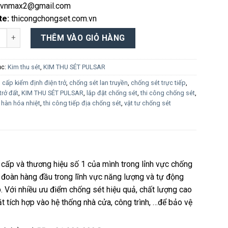
vnmax2@gmail.com
te:
thicongchongset.com.vn
U SÉT PULSAR số lượng
THÊM VÀO GIỎ HÀNG
ục:
Kim thu sét
,
KIM THU SÉT PULSAR
:
cấp kiểm định điện trở
,
chống sét lan truyền
,
chống sét trực tiếp
,
trở đất
,
KIM THU SÉT PULSAR
,
lắp đặt chống sét
,
thi công chống sét
,
 hàn hóa nhiệt
,
thi công tiếp địa chống sét
,
vật tư chống sét
cấp và thương hiệu số 1 của mình trong lỉnh vực chống
ập đoàn hàng đầu trong lĩnh vực năng lượng và tự động
. Với nhiều ưu điểm chống sét hiệu quả, chất lượng cao
t tích hợp vào hệ thống nhà cửa, công trình, …để bảo vệ