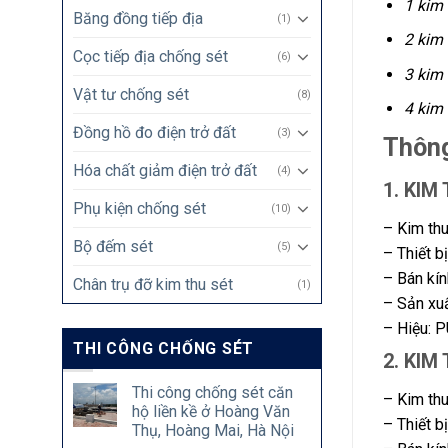
1 kim
Băng đồng tiếp địa
(1)
2 kim
Cọc tiếp địa chống sét
(6)
3 kim
Vật tư chống sét
(8)
4 kim
Đồng hồ đo điện trở đất
(3)
Thông
Hóa chất giảm điện trở đất
(4)
1. KIM
Phụ kiện chống sét
(10)
– Kim thu
Bộ đếm sét
(5)
– Thiết b
– Bán kín
Chân trụ đỡ kim thu sét
(1)
– Sản xu
– Hiệu: 
THI CÔNG CHỐNG SÉT
2. KIM
Thi công chống sét căn
– Kim thu
hộ liền kề ở Hoàng Văn
– Thiết b
Thụ, Hoàng Mai, Hà Nội