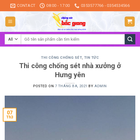
Skip
CONTACT
08:00 - 17:00
0353577766 - 0354534566
to
content
Tìm
kiếm:
THI CÔNG CHỐNG SÉT
,
TIN TỨC
Thi công chống sét nhà xưởng ở
Hưng yên
POSTED ON
7 THÁNG BA, 2021
BY
ADMIN
07
Th3