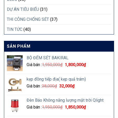
DỰ ÁN TIÊU BIỂU
(31)
THI CÔNG CHỐNG SÉT
(37)
TIN TỨC
(40)
SẢN PHẨM
BỘ ĐẾM SÉT BAKIRAL
Giá bán :
1,950,000
₫
1,800,000
₫
kẹp đồng tiếp địa( kẹp quả trám)
Giá bán :
38,000
₫
32,000
₫
Đèn Báo Không năng lượng mặt trời Qlight
Giá bán :
1,950,000
₫
1,850,000
₫