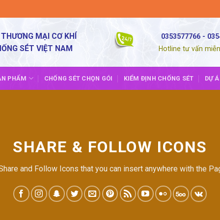
 THƯƠNG MẠI CƠ KHÍ
0353577766 - 03
HỐNG SÉT VIỆT NAM
Hotline tư vấn miễn
ẢN PHẨM
CHỐNG SÉT CHỌN GÓI
KIỂM ĐỊNH CHỐNG SÉT
DỰ Á
SHARE & FOLLOW ICONS
 Share and Follow Icons that you can insert anywhere with the Pag