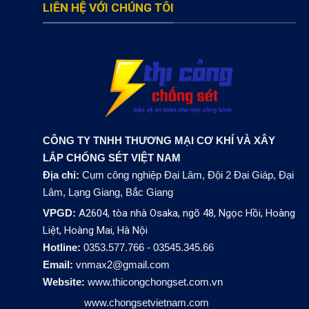
LIÊN HỆ VỚI CHÚNG TÔI
CÔNG TY TNHH THƯƠNG MẠI CƠ KHÍ VÀ XÂY
LẮP CHỐNG SÉT VIỆT NAM
Địa chỉ:
Cụm công nghiệp Đại Lâm, Đội 2 Đại Giáp, Đại
Lâm, Lạng Giang, Bắc Giang
VPGD:
A2604, tòa nhà Osaka, ngõ 48, Ngọc Hồi, Hoàng
Liệt, Hoàng Mai, Hà Nội
Hotline:
0353.577.766 - 03545.345.66
Email:
vnmax2@gmail.com
Website:
www.thicongchongset.com.vn
www.chongsetvietnam.com