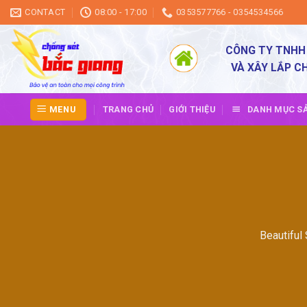
Skip
CONTACT
08:00 - 17:00
0353577766 - 0354534566
to
content
CÔNG TY TNHH
VÀ XÂY LẮP C
MENU
TRANG CHỦ
GIỚI THIỆU
DANH MỤC S
Beautiful