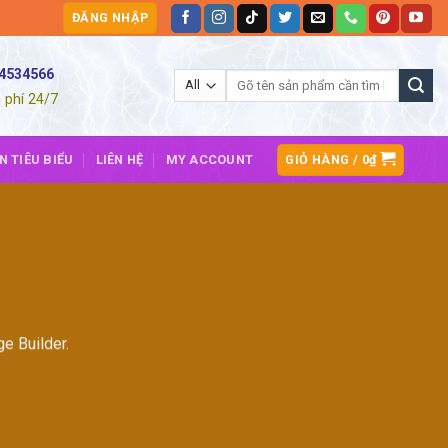
ĐĂNG NHẬP
54534566
Tìm
kiếm:
 phí 24/7
GIỎ HÀNG /
0
₫
N TIÊU BIỂU
LIÊN HỆ
MY ACCOUNT
e Builder.