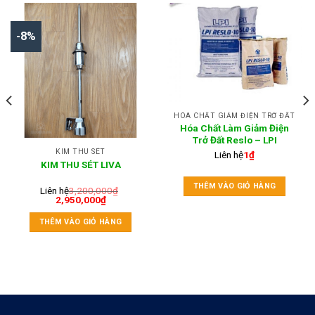
-8%
HÓA CHẤT GIẢM ĐIỆN TRỞ ĐẤT
Hóa Chất Làm Giảm Điện
Trở Đất Reslo – LPI
KIM THU SÉT
Liên hệ
1
₫
KIM THU SÉT LIVA
THÊM VÀO GIỎ HÀNG
Liên hệ
3,200,000
₫
2,950,000
₫
THÊM VÀO GIỎ HÀNG