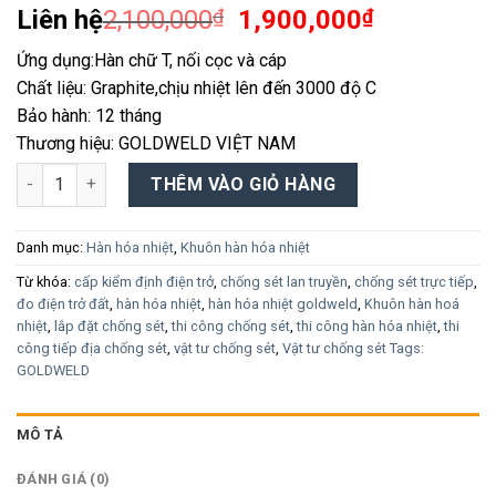
Liên hệ
2,100,000
₫
1,900,000
₫
Ứng dụng:Hàn chữ T, nối cọc và cáp
Chất liệu: Graphite,chịu nhiệt lên đến 3000 độ C
Bảo hành: 12 tháng
Thương hiệu: GOLDWELD VIỆT NAM
KHUÔN HÀN HÓA NHIỆT GOLDWELD CR2 NỐI KIỂU CHỮ T CỌC-C
THÊM VÀO GIỎ HÀNG
Danh mục:
Hàn hóa nhiệt
,
Khuôn hàn hóa nhiệt
Từ khóa:
cấp kiểm định điện trở
,
chống sét lan truyền
,
chống sét trực tiếp
,
đo điện trở đất
,
hàn hóa nhiệt
,
hàn hóa nhiệt goldweld
,
Khuôn hàn hoá
nhiệt
,
lắp đặt chống sét
,
thi công chống sét
,
thi công hàn hóa nhiệt
,
thi
công tiếp địa chống sét
,
vật tư chống sét
,
Vật tư chống sét Tags:
GOLDWELD
MÔ TẢ
ĐÁNH GIÁ (0)