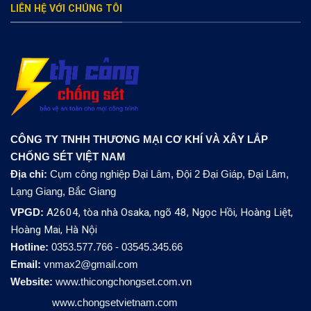
LIÊN HỆ VỚI CHÚNG TÔI
CÔNG TY TNHH THƯƠNG MẠI CƠ KHÍ VÀ XÂY LẮP
CHỐNG SÉT VIỆT NAM
Địa chỉ:
Cụm công nghiệp Đại Lâm, Đội 2 Đại Giáp, Đại Lâm,
Lạng Giang, Bắc Giang
VPGD:
A2604, tòa nhà Osaka, ngõ 48, Ngọc Hồi, Hoàng Liệt,
Hoàng Mai, Hà Nội
Hotline:
0353.577.766 - 03545.345.66
Email:
vnmax2@gmail.com
Website:
www.thicongchongset.com.vn
www.chongsetvietnam.com