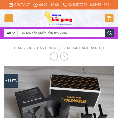
Skip
CONTACT
08:00 - 17:00
0353577766 - 0354534566
to
content
Tìm
kiếm:
TRANG CHỦ
/
HÀN HÓA NHIỆT
/
KHUÔN HÀN HÓA NHIỆT
-10%